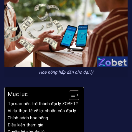
Hoa hồng hấp dẫn cho đại lý
Mục lục
Tại sao nên trở thành đại lý ZOBET?
Ví dụ thực tế về lợi nhuận của đại lý
Chính sách hoa hồng
Điều kiện tham gia