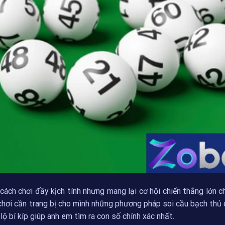
 cách chơi đầy kịch tính nhưng mang lại cơ hội chiến thắng lớn c
 chơi cần trang bị cho mình những phương pháp soi cầu bạch thủ
lộ bí kíp giúp anh em tìm ra con số chính xác nhất.