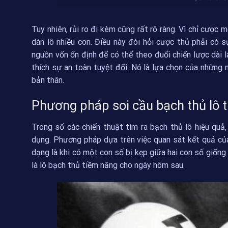
Tuy nhiên, rủi ro đi kèm cũng rất rõ ràng. Vì chỉ cược
dàn lô nhiều con. Điều này đòi hỏi cược thủ phải có 
nguồn vốn ổn định để có thể theo đuổi chiến lược dài l
thích sự an toàn tuyệt đối. Nó là lựa chọn của những 
bản thân.
Phương pháp soi cầu bạch thủ lô 
Trong số các chiến thuật tìm ra bạch thủ lô hiệu quả
dụng. Phương pháp dựa trên việc quan sát kết quả của
dạng là khi có một con số bị kẹp giữa hai con số giống
là lô bạch thủ tiềm năng cho ngày hôm sau.