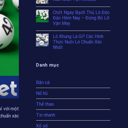
Chốt Ngay Bạch Thủ Lô Độc
Đắc Hôm Nay – Đừng Bỏ Lỡ
Vận May
Lô Khung Là Gì? Các Hình
Thức Nuôi Lô Chuẩn Xác
Nhất
Danh mục
Bắn cá
Nổ hũ
Thể thao
hỉ với một
Tin nhanh
 chuẩn xác
Xổ số