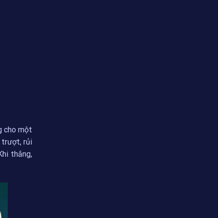
ng cho một
trượt, rủi
Khi thắng,