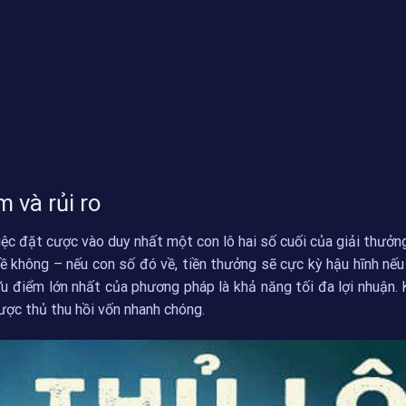
m và rủi ro
việc đặt cược vào duy nhất một con lô hai số cuối của giải thưở
 không – nếu con số đó về, tiền thưởng sẽ cực kỳ hậu hĩnh nếu 
Ưu điểm lớn nhất của phương pháp là khả năng tối đa lợi nhuận. 
 cược thủ thu hồi vốn nhanh chóng.