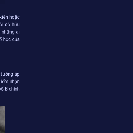
 xiên hoặc
ời sở hữu
o những ai
số học của
 tưởng áp
điểm nhận
số B chính