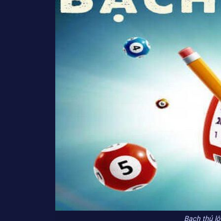
Bạch thủ lô 