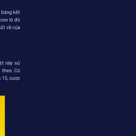
i bảng kết
 con lô đó
uất về của
uật này sử
 theo. Có
à 15, cược