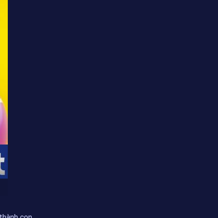
 thành con